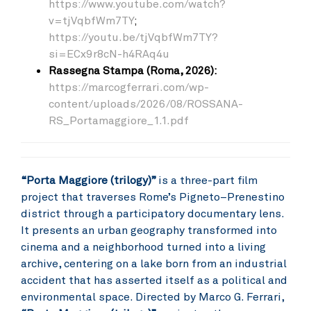
https://www.youtube.com/watch?
v=tjVqbfWm7TY
;
https://youtu.be/tjVqbfWm7TY?
si=ECx9r8cN-h4RAq4u
Rassegna Stampa (Roma, 2026):
https://marcogferrari.com/wp-
content/uploads/2026/08/ROSSANA-
RS_Portamaggiore_1.1.pdf
“Porta Maggiore (trilogy)”
is a three-part film
project that traverses Rome’s Pigneto–Prenestino
district through a participatory documentary lens.
It presents an urban geography transformed into
cinema and a neighborhood turned into a living
archive, centering on a lake born from an industrial
accident that has asserted itself as a political and
environmental space. Directed by Marco G. Ferrari,