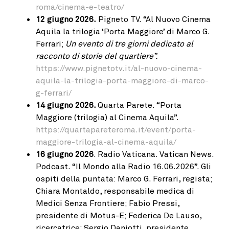
roma/cinema-e-teatro/
12 giugno 2026.
Pigneto TV. “Al Nuovo Cinema
Aquila la trilogia ‘Porta Maggiore’ di Marco G.
Ferrari;
Un evento di tre giorni dedicato al
racconto di storie del quartiere”.
https://www.pignetotv.it/al-nuovo-cinema-
aquila-la-trilogia-porta-maggiore-di-marco-
g-ferrari/
14 giugno 2026.
Quarta Parete. “Porta
Maggiore (trilogia) al Cinema Aquila”.
https://quartapareteroma.it/event/porta-
maggiore-trilogia-al-cinema-aquila/
16 giugno 2026
. Radio Vaticana. Vatican News.
Podcast. “Il Mondo alla Radio 16.06.2026”. Gli
ospiti della puntata: Marco G. Ferrari, regista;
Chiara Montaldo, responsabile medica di
Medici Senza Frontiere; Fabio Pressi,
presidente di Motus-E; Federica De Lauso,
ricercatrice; Sergio Daniotti, presidente