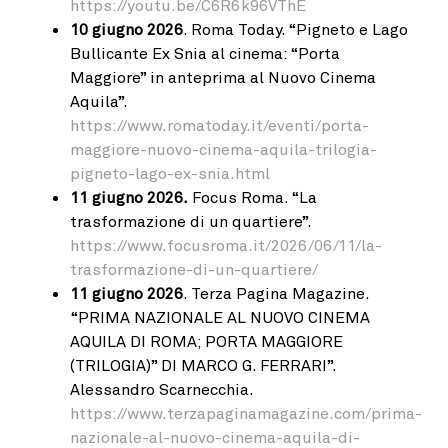
https://youtu.be/C6R6k96VThE
10 giugno 2026
. Roma Today. “Pigneto e Lago
Bullicante Ex Snia al cinema: “Porta
Maggiore” in anteprima al Nuovo Cinema
Aquila”.
https://www.romatoday.it/eventi/porta-
maggiore-nuovo-cinema-aquila-trilogia-
pigneto-lago-ex-snia.html
11 giugno 2026.
Focus Roma. “La
trasformazione di un quartiere”.
https://www.focusroma.it/2026/06/11/la-
trasformazione-di-un-quartiere/
11 giugno 2026
. Terza Pagina Magazine.
“PRIMA NAZIONALE AL NUOVO CINEMA
AQUILA DI ROMA; PORTA MAGGIORE
(TRILOGIA)” DI MARCO G. FERRARI”.
Alessandro Scarnecchia.
https://www.terzapaginamagazine.com/prima-
nazionale-al-nuovo-cinema-aquila-di-