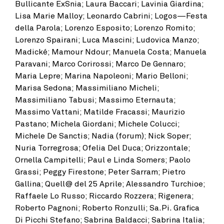
Bullicante ExSnia; Laura Baccari; Lavinia Giardina;
Lisa Marie Malloy;
Leonardo Cabrini;
Logos—Festa
della Parola; Lorenzo Esposito; Lorenzo Romito;
Lorenzo Spairani; Luca Mascini; Ludovica Manzo;
Madické; Mamour Ndour; Manuela Costa; Manuela
Paravani; Marco Corirossi; Marco De Gennaro;
Maria Lepre; Marina Napoleoni; Mario Belloni;
Marisa Sedona; Massimiliano Micheli;
Massimiliano Tabusi; Massimo Eternauta;
Massimo Vattani; Matilde Fracassi; Maurizio
Pastano; Michela Giordani; Michele Colucci;
Michele De Sanctis; Nadia (forum); Nick Soper;
Nuria Torregrosa; Ofelia Del Duca; Orizzontale;
Ornella Campitelli; Paul e Linda Somers; Paolo
Grassi; Peggy Firestone; Peter Sarram; Pietro
Gallina; Quell@ del 25 Aprile; Alessandro Turchioe;
Raffaele Lo Russo; Riccardo Rozzera; Rigenera;
Roberto Pagnoni; Roberto Ronzulli; Sa.Pi. Grafica
Di Picchi Stefano; Sabrina Baldacci; Sabrina Italia;