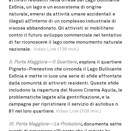
ExSnia, un lago e un ecosistema di origine
naturale, emersi da attività umane accidentali e
illegali all’interno di un complesso industriale di
viscosa abbandonato. Gli attivisti si mobilitano
contro il futuro sviluppo commerciale nel tentativo
di far riconoscere il lago come monumento naturale
nazionale.
Video Link (138 min.)
II. Porta Maggiore—Il Quartiere
, esplora il quartiere
Pigneto–Prenestino che circonda il Lago Bullicante
ExSnia e mette in luce una serie di sfide affrontate
dalla comunità di attivisti residenti. Queste sfide
includono la riapertura del Nuovo Cinema Aquila, le
problematiche legate alla gentrificazione, e la
campagna per ripristinare il servizio di autobus n.
81 nel loro quartiere.
Video Link (109 min.)
III. Porta Maggiore—Le Proiezioni
,
documenta sette
eventi di proiezione all’aperto che il regista ha