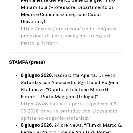
Miriam Tola (Professore, Dipartimento di
Media e Comunicazione, John Cabot
University).
https://marcogferrari.com/exhibition/prima-
proiezioni-di-porta-maggiore-trilogia-di-
marco-g-ferrari/
STAMPA (press)
6 giugno 2026.
Radio Città Aperta. Drive In
Saturday con Alessandro Sgritta ed Eugenio
Stefanizzi. “Ospite al telefono Marco G.
Ferrari – Porta Maggiore (trilogia)”.
https://www.radiocittaperta.it/podcast/06-
06-2026-drive-in-saturday-con-alessandro-
sgritta-ed-eugenio-stefanizzi/
6 giugno 2026.
24 ore News. “Film di Marco G.
Ferrari al Nuovo Cinema Aquila di Roma”.