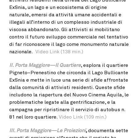
ExSnia, un lago e un ecosistema di origine
naturale, emersi da attività umane accidentali e
illegali all’interno di un complesso industriale di
viscosa abbandonato. Gli attivisti si mobilitano
contro il futuro sviluppo commerciale nel tentativo
di far riconoscere il lago come monumento naturale
nazionale.
Video Link (138 min.)
II. Porta Maggiore—Il Quartiere
, esplora il quartiere
Pigneto–Prenestino che circonda il Lago Bullicante
ExSnia e mette in luce una serie di sfide affrontate
dalla comunità di attivisti residenti. Queste sfide
includono la riapertura del Nuovo Cinema Aquila, le
problematiche legate alla gentrificazione, e la
campagna per ripristinare il servizio di autobus n.
81 nel loro quartiere.
Video Link (109 min.)
III. Porta Maggiore—Le Proiezioni
,
documenta sette
eventi di proiezione all’aperto che il regista ha