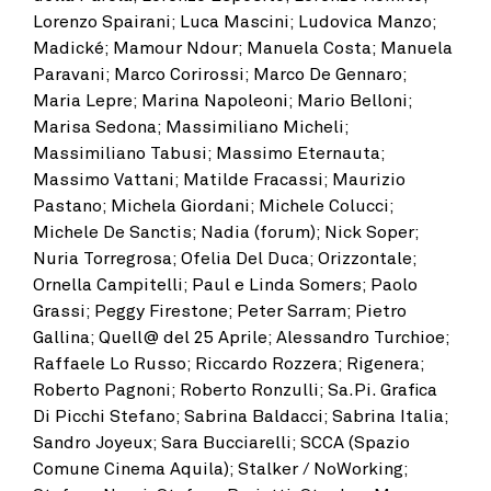
Lorenzo Spairani; Luca Mascini; Ludovica Manzo;
Madické; Mamour Ndour; Manuela Costa; Manuela
Paravani; Marco Corirossi; Marco De Gennaro;
Maria Lepre; Marina Napoleoni; Mario Belloni;
Marisa Sedona; Massimiliano Micheli;
Massimiliano Tabusi; Massimo Eternauta;
Massimo Vattani; Matilde Fracassi; Maurizio
Pastano; Michela Giordani; Michele Colucci;
Michele De Sanctis; Nadia (forum); Nick Soper;
Nuria Torregrosa; Ofelia Del Duca; Orizzontale;
Ornella Campitelli; Paul e Linda Somers; Paolo
Grassi; Peggy Firestone; Peter Sarram; Pietro
Gallina; Quell@ del 25 Aprile; Alessandro Turchioe;
Raffaele Lo Russo; Riccardo Rozzera; Rigenera;
Roberto Pagnoni; Roberto Ronzulli; Sa.Pi. Grafica
Di Picchi Stefano; Sabrina Baldacci; Sabrina Italia;
Sandro Joyeux; Sara Bucciarelli; SCCA (Spazio
Comune Cinema Aquila); Stalker / NoWorking;