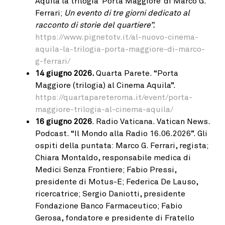
Aquila la trilogia ‘Porta Maggiore’ di Marco G.
Ferrari;
Un evento di tre giorni dedicato al
racconto di storie del quartiere”.
https://www.pignetotv.it/al-nuovo-cinema-
aquila-la-trilogia-porta-maggiore-di-marco-
g-ferrari/
14 giugno 2026.
Quarta Parete. “Porta
Maggiore (trilogia) al Cinema Aquila”.
https://quartapareteroma.it/event/porta-
maggiore-trilogia-al-cinema-aquila/
16 giugno 2026
. Radio Vaticana. Vatican News.
Podcast. “Il Mondo alla Radio 16.06.2026”. Gli
ospiti della puntata: Marco G. Ferrari, regista;
Chiara Montaldo, responsabile medica di
Medici Senza Frontiere; Fabio Pressi,
presidente di Motus-E; Federica De Lauso,
ricercatrice; Sergio Daniotti, presidente
Fondazione Banco Farmaceutico; Fabio
Gerosa, fondatore e presidente di Fratello