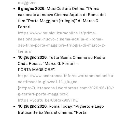
maggiore
8 giugno 2026.
MusiCultura Online. “Prima
nazionale al nuovo Cinema Aquila di Roma del
film “Porta Maggiore (trilogia)” di Marco G.
Ferrari.
https://www.musiculturaonline.it/prima-
nazionale-al-nuovo-cinema-aquila-di-roma-
del-film-porta-maggiore-trilogia-di-marco-g-
ferrari/
10 giugno 2026
. Tutta Scena Cinema su Radio
Onda Rossa. “Marco G. Ferrari –
PORTA MAGGIORE”.
https://www.ondarossa.info/newstrasmissioni/t
settimanale-giovedi-11-giugno
.
(
https://tuttascena1.wordpress.com/2026/06/10/
g-ferrari-porta-maggiore/
;
https://youtu.be/C6R6k96VThE
10 giugno 2026
. Roma Today. “Pigneto e Lago
Bullicante Ex Snia al cinema: “Porta