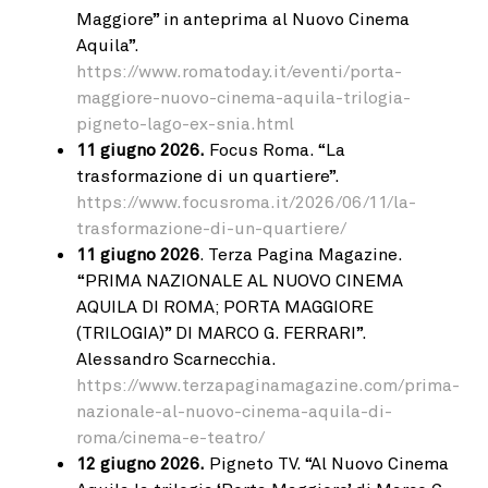
Maggiore” in anteprima al Nuovo Cinema
Aquila”.
https://www.romatoday.it/eventi/porta-
maggiore-nuovo-cinema-aquila-trilogia-
pigneto-lago-ex-snia.html
11 giugno 2026.
Focus Roma. “La
trasformazione di un quartiere”.
https://www.focusroma.it/2026/06/11/la-
trasformazione-di-un-quartiere/
11 giugno 2026
. Terza Pagina Magazine.
“PRIMA NAZIONALE AL NUOVO CINEMA
AQUILA DI ROMA; PORTA MAGGIORE
(TRILOGIA)” DI MARCO G. FERRARI”.
Alessandro Scarnecchia.
https://www.terzapaginamagazine.com/prima-
nazionale-al-nuovo-cinema-aquila-di-
roma/cinema-e-teatro/
12 giugno 2026.
Pigneto TV. “Al Nuovo Cinema