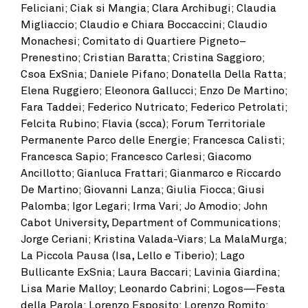
Feliciani; Ciak si Mangia; Clara Archibugi; Claudia
Migliaccio; Claudio e Chiara Boccaccini; Claudio
Monachesi; Comitato di Quartiere Pigneto–
Prenestino; Cristian Baratta; Cristina Saggioro;
Csoa ExSnia; Daniele Pifano; Donatella Della Ratta;
Elena Ruggiero; Eleonora Gallucci; Enzo De Martino;
Fara Taddei;
Federico Nutricato; Federico Petrolati;
Felcita Rubino; Flavia (scca); Forum Territoriale
Permanente Parco delle Energie; Francesca Calisti;
Francesca Sapio; Francesco Carlesi; Giacomo
Ancillotto; Gianluca Frattari; Gianmarco e Riccardo
De Martino; Giovanni Lanza; Giulia Fiocca; Giusi
Palomba; Igor Legari; Irma Vari; Jo Amodio; John
Cabot University, Department of Communications;
Jorge Ceriani; Kristina Valada-Viars; La MalaMurga;
La Piccola Pausa (Isa, Lello e Tiberio); Lago
Bullicante ExSnia; Laura Baccari; Lavinia Giardina;
Lisa Marie Malloy;
Leonardo Cabrini;
Logos—Festa
della Parola; Lorenzo Esposito; Lorenzo Romito;