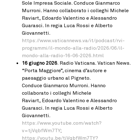
Sole Impresa Sociale. Conduce Gianmarco
Murroni. Hanno collaborato i colleghi Michele
Raviart, Edoardo Valentino e Alessandro
Guarasci. In regia Luca Rossi e Alberto
Giovannetti.
https://www.vaticannews.va/it/podcast/rvi-
programmi/il-mondo-alla-radio/2026/06/il-
mondo-alla-radio-16-06-2026.html
16 giugno 2026
. Radio Vaticana. Vatican News.
“Porta Maggiore”, cinema d’autore e
paesaggio urbano al Pigneto.
Conduce Gianmarco Murroni. Hanno
collaborato i colleghi Michele
Raviart, Edoardo Valentino e Alessandro
Guarasci. In regia Luca Rossi e Alberto
Giovannetti.
https://www.youtube.com/watch?
v=tjVqbfWm7TY
;
https://youtu.be/tjVqbfWm7TY?